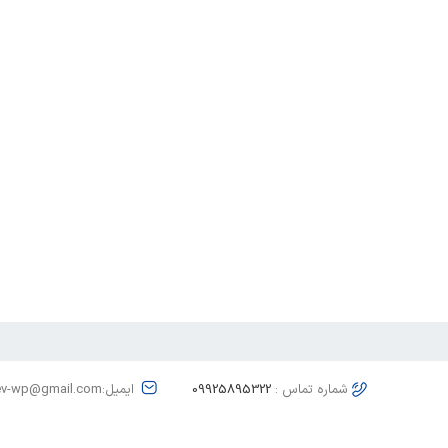
شماره تماس :
09925895322
ایمیل:dev-wp@gmail.com