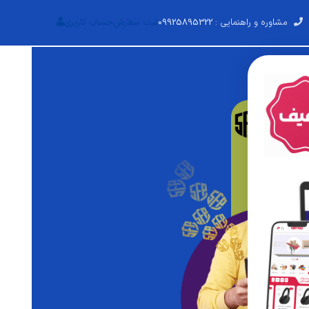
مشاوره و راهنمایی :
09925895322
ثبت سفارش
حساب کاربری