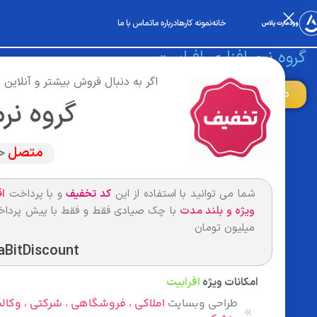
خانه
نمونه کارها
درباره ما
تماس با ما
گروه نرم افزاری افرابیت
اگر به دنبال فروش بیشتر و آنلای
دریافت مشاوره
مشاهده نمونه کار
گروه نر
متصل
ح
شما می توانید با استفاده از این
کد تخفیف
و با پرداخت
ا
ویژه و بلند مدت
میلیون تومان
aBitDiscount
امکانات ویژه
افرابیت
طراحی وبسایت
املاکی ، فروشگاهی ، شرکتی ، وکالت