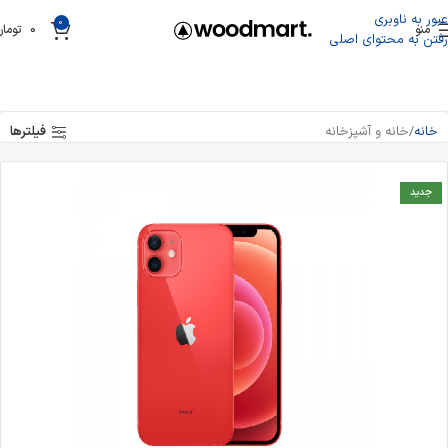
عبور به ناوبری
0
منو
0
تومان
رفتن به محتوای اصلی
فیلترها
خانه
خانه و آشپزخانه
جدید