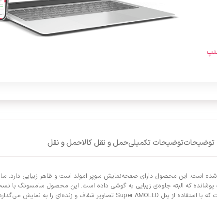
برای مقایسه اضافه کنید
افزودن به علاقه مندی
Category:
ساعت
Tags:
خرید موبایل
,
سامسونگ
,
گوشی موبایل
سنپ
دنبال کنید:
توضیحات
توضیحات تکمیلی
حمل و نقل کالا
حمل و نقل
 رم 6 گیگابایتی و حافظه داخلی 128گیگابایت روانه بازار شده است. این محصول دارای صفحه‌نمایش سوپر امولد است