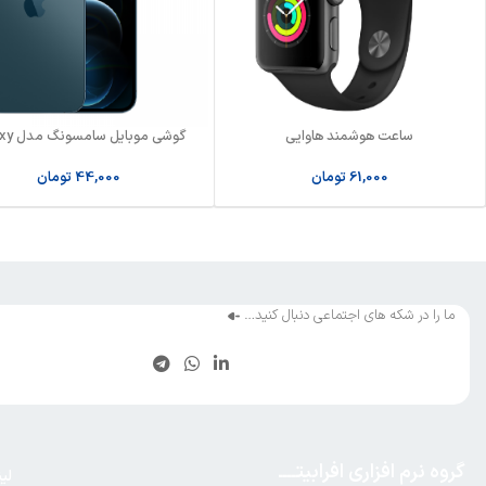
ساعت هوشمند هاوایی
گوشی موبای
A32
61,000
تومان
44,000
تومان
ما را در شکه های اجتماعی دنبال کنید…
گروه نرم افزاری افرابیتــــ
لی