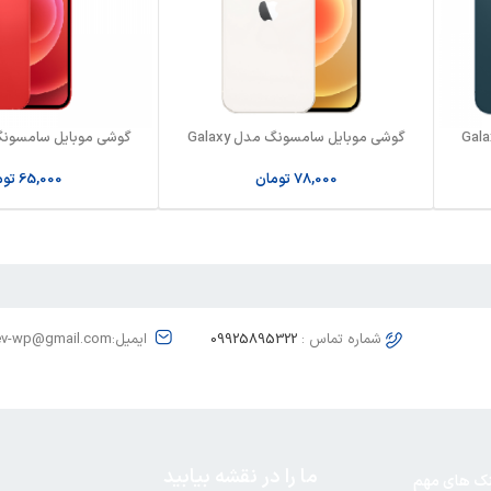
ل سامسونگ مدل Galaxy
گوشی موبایل سامسونگ مدل Galaxy
A32 5G
A32 21G
78,000
تومان
65,000
توم
شماره تماس :
09925895322
ایمیل:dev-wp@gmail.com
ما را در نقشه بیابید
نک های مهم