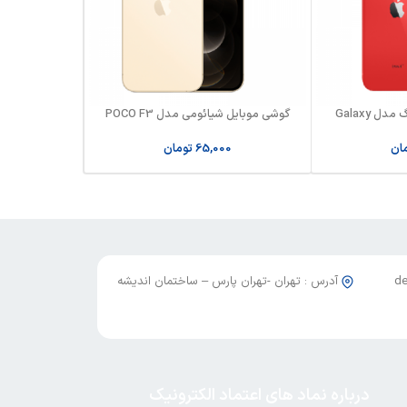
گوشی موبایل سامسونگ مدل Galaxy
گوشی موبایل شیائومی مدل POCO F3
5G
ان
65,000
تومان
آدرس : تهران -تهران پارس – ساختمان اندیشه
درباره نماد های اعتماد الکترونیک