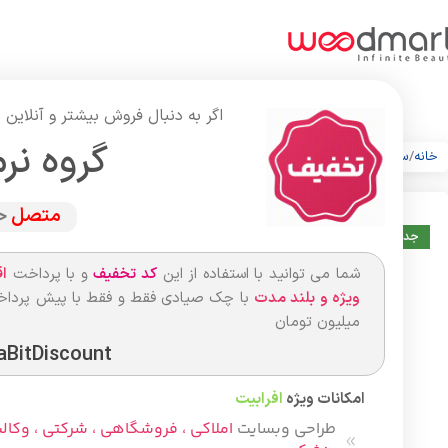
اگر به دنبال فروش بیشتر و آنلای
گروه نر
خانه
ساعت
ساعت هوشمندa21
متصل
ح
جدید
شما می توانید با استفاده از این
کد تخفیف
و با پرداخت
ا
ویژه و بلند مدت
میلیون تومان
aBitDiscount
امکانات ویژه
افرابیت
طراحی وبسایت
املاکی ، فروشگاهی ، شرکتی ، وکالت