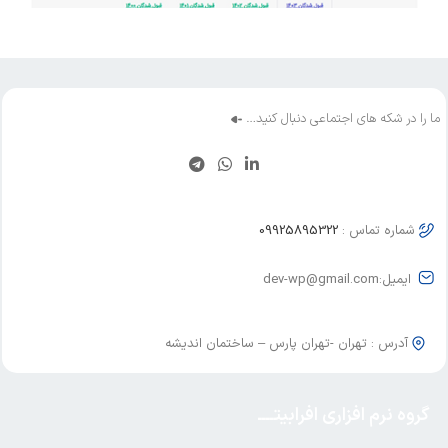
ستارگان وکالت
python
المنتور
سئو
وردپرس
ما را در شکه های اجتماعی دنبال کنید…
شماره تماس :
09925895322
ایمیل:dev-wp@gmail.com
آدرس : تهران -تهران پارس – ساختمان اندیشه
گروه نرم افزاری افرابیتــــ