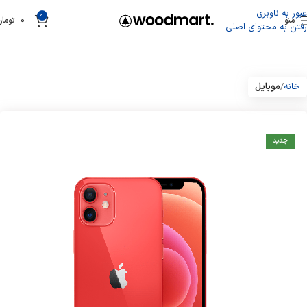
عبور به ناوبری
0
منو
0
تومان
رفتن به محتوای اصلی
خانه
موبایل
جدید