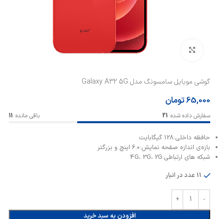
بزرگنمایی تصویر
گوشی موبایل سامسونگ مدل Galaxy A32 5G
65,000
تومان
سفارش داده شده:
21
باقی مانده:
11
حافظه داخلی:128 گیگابایت
بازه‌ی اندازه صفحه نمایش:6.0 اینچ و بزرگتر
شبکه های ارتباطی:4G، 3G، 2G
11 عدد در انبار
افزودن به سبد خرید