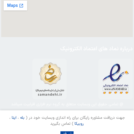
درباره نماد های اعتماد الکترونیک
@ تمامی حقوق این وبسایت متعلق به گروه نرم افزاری افرابیت میباشد
گوشی
جهت دریافت مشاوره رایگان برای راه اندازی وبسایت خود در (
بله
،
ایتا
،
موبایل
روبیکا
) تماس بگیرید
11
سامسونگ
0
65,000
تومان
عدد
افزودن به 
مدل
در